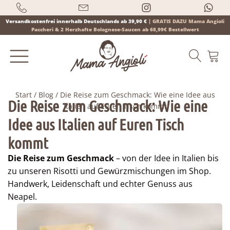
Versandkostenfrei innerhalb Deutschlands ab 39,90 €
|
GRATIS DAZU Mama Angioli
Paccheri & 2 Herzhafte Bolognese-Saucen ab 68,99€ Bestellwert
Start
/
Blog
/ Die Reise zum Geschmack: Wie eine Idee aus
Die Reise zum Geschmack: Wie eine
Italien auf Euren Tisch kommt
Idee aus Italien auf Euren Tisch
Products
search
kommt
Die Reise zum Geschmack
– von der Idee in Italien bis
zu unseren Risotti und Gewürzmischungen im Shop.
Handwerk, Leidenschaft und echter Genuss aus
Neapel.