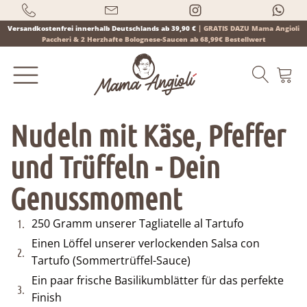
Versandkostenfrei innerhalb Deutschlands ab 39,90 €
|
GRATIS DAZU Mama Angioli
Paccheri & 2 Herzhafte Bolognese-Saucen ab 68,99€ Bestellwert
Nudeln mit Käse, Pfeffer
und Trüffeln - Dein
Products
search
Genussmoment
250 Gramm unserer Tagliatelle al Tartufo
1.
Einen Löffel unserer verlockenden Salsa con
2.
Tartufo (Sommertrüffel-Sauce)
Ein paar frische Basilikumblätter für das perfekte
3.
Finish