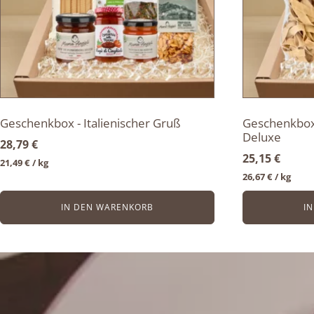
Geschenkbox - Italienischer Gruß
Geschenkbox 
Deluxe
28,79
€
25,15
€
21,49
€
/ 
kg
26,67
€
/ 
kg
IN DEN WARENKORB
I