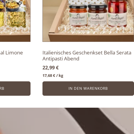
 al Limone
Italienisches Geschenkset Bella Serata
Antipasti Abend
22,99
€
17,68
€
/ 
kg
RB
IN DEN WARENKORB