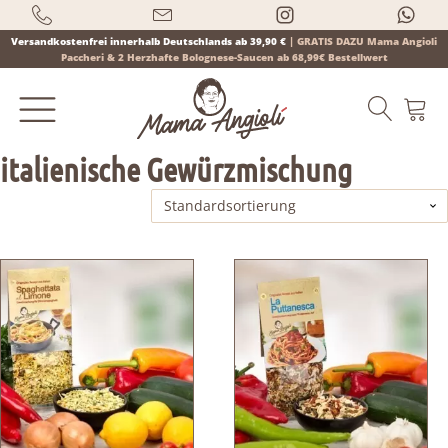
Versandkostenfrei innerhalb Deutschlands ab 39,90 €
|
GRATIS DAZU Mama Angioli
Paccheri & 2 Herzhafte Bolognese-Saucen ab 68,99€ Bestellwert
italienische Gewürzmischung
Products
search