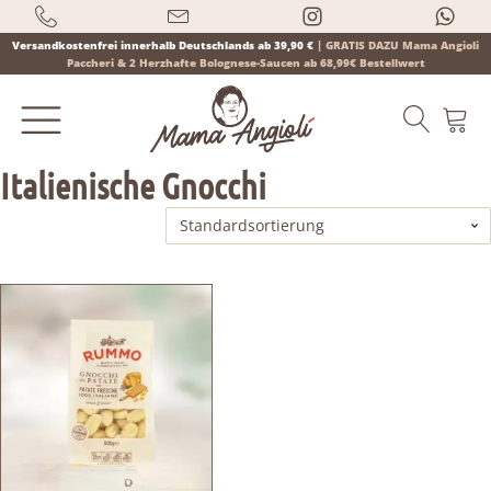
Versandkostenfrei innerhalb Deutschlands ab 39,90 €
|
GRATIS DAZU Mama Angioli
Paccheri & 2 Herzhafte Bolognese-Saucen ab 68,99€ Bestellwert
Italienische Gnocchi
Products
search