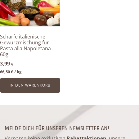
Scharfe italienische
Gewürzmischung für
Pasta alla Napoletana
60g
3,99
€
66,50
kg
€
/ 
IN DEN WARENKORB
MELDE DICH FÜR UNSEREN NEWSLETTER AN!
Verpasse keine exklusiven
Rabattaktionen
, unsere