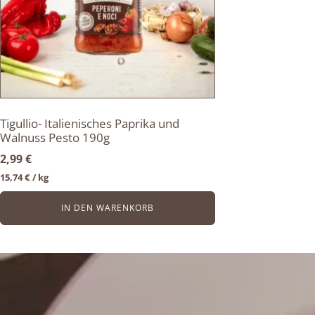
Tigullio- Italienisches Paprika und
Walnuss Pesto 190g
2,99
€
15,74
€
/ 
kg
IN DEN WARENKORB