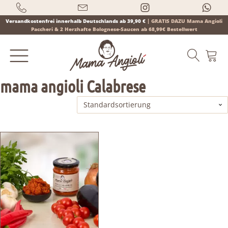
Versandkostenfrei innerhalb Deutschlands ab 39,90 €
|
GRATIS DAZU Mama Angioli
Paccheri & 2 Herzhafte Bolognese-Saucen ab 68,99€ Bestellwert
mama angioli Calabrese
Products
search