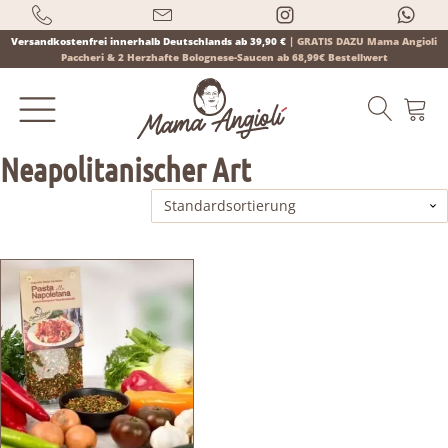
Versandkostenfrei innerhalb Deutschlands ab 39,90 €
|
GRATIS DAZU Mama Angioli
Paccheri & 2 Herzhafte Bolognese-Saucen ab 68,99€ Bestellwert
Neapolitanischer Art
Products
search