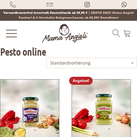
Versandkostenfrei innerhalb Deutschlands ab 39,90 €
|
GRATIS DAZU Mama Angioli
Paccheri & 2 Herzhafte Bolognese-Saucen ab 68,99€ Bestellwert
Pesto online
Products
search
Angebot!