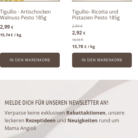
Tigullio - Artischocken
Tigullio- Ricotta und
Walnuss Pesto 185g
Pistazien Pesto 185g
2,99
2,99
€
€
Ursprünglicher
Aktueller
2,92
€
15,74
kg
€
/ 
Preis
Preis
€
16,16
15,78
kg
€
/ 
war:
ist:
2,99 €
2,92 €.
IN DEN WARENKORB
IN DEN WARENKORB
MELDE DICH FÜR UNSEREN NEWSLETTER AN!
Verpasse keine exklusiven
Rabattaktionen
, unsere
leckeren
Rezeptideen
und
Neuigkeiten
rund um
Mama Angioli