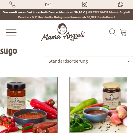
Versandkostenfrei innerhalb Deutschlands ab 39,90 €
|
GRATIS DAZU Mama Angioli
Paccheri & 2 Herzhafte Bolognese-Saucen ab 68,99€ Bestellwert
sugo
Products
search