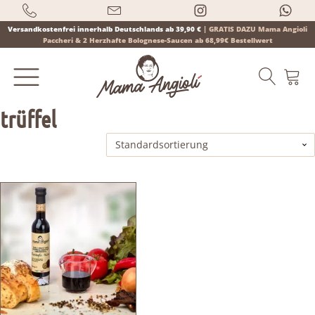
Versandkostenfrei innerhalb Deutschlands ab 39,90 €
|
GRATIS DAZU Mama Angioli
Paccheri & 2 Herzhafte Bolognese-Saucen ab 68,99€ Bestellwert
trüffel
Products
search