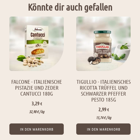
Könnte dir auch gefallen
FALCONE - ITALIENISCHE
TIGULLIO - ITALIENISCHES
PISTAZIE UND ZEDER
RICOTTA TRÜFFEL UND
CANTUCCI 180G
SCHWARZER PFEFFER
PESTO 185G
3,29
€
2,99
€
32,90
€
/ 
kg
15,74
€
/ 
kg
IN DEN WARENKORB
IN DEN WARENKORB