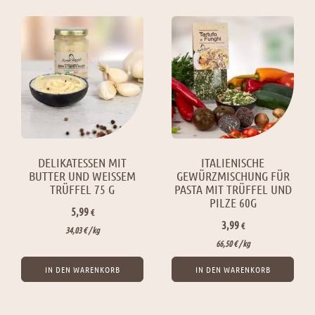
DELIKATESSEN MIT
ITALIENISCHE
BUTTER UND WEISSEM T
GEWÜRZMISCHUNG FÜR
RÜFFEL 75 G
PASTA MIT TRÜFFEL UND
PILZE 60G
5,99
€
3,99
€
34,03
€
/ 
kg
66,50
€
/ 
kg
IN DEN WARENKORB
IN DEN WARENKORB