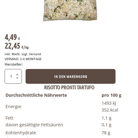
4,49
€
22,45
€
/ 
kg
inkl. MwSt. zzgl.
Versand
VERSAND: 2-4 WERKTAGE
Hersteller:
italienische
IN DEN WARENKORB
Fertigmischung
für
RISOTTO PRONTI TARTUFO
Trüffelrisotto
Durchschnittliche Nährwerte
pro 100 g
200g
1493 kJ
Menge
Energie
352 kcal
Fett
1,1 g
davon gesättigte Fettsäuren
0,1 g
Kohlenhydrate
78 g