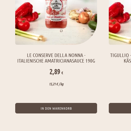
LE CONSERVE DELLA NONNA -
TIGULLIO 
ITALIENISCHE AMATRICIANASAUCE 190G
KÄS
2,89
€
15,21
€
/ 
kg
IN DEN WARENKORB