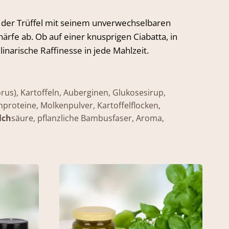
d der Trüffel mit seinem unverwechselbaren
rfe ab. Ob auf einer knusprigen Ciabatta, in
inarische Raffinesse in jede Mahlzeit.
orus), Kartoffeln, Auberginen, Glukosesirup,
lchproteine, Molkenpulver, Kartoffelflocken,
lch
säure, pflanzliche Bambusfaser, Aroma,