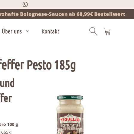
zhafte Bolognese-Saucen ab 68,99€ Bestellwert
Über uns
Kontakt
Pfeffer Pesto 185g
Products
search
 und
fer
pro 100 g
1665kJ