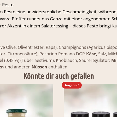
r Pesto
schwarzer
Pfeffer
dem Pesto eine unwiderstehliche Geschmeidigkeit, währen
Pesto
arze Pfeffer rundet das Ganze mit einer angenehmen Schä
185g
Menge
er Akzent in einem Salatdressing – dieses Pesto bringt kul
ive Olive, Oliventrester, Raps), Champignons (Agaricus bisp
ator: Citronensäure), Pecorino Romano DOP-
Käse
, Salz, Mi
l (0,48 %) (Tuber aestivum), Knoblauch, Säureregulator:
Mi
en
und anderen
Nüssen
enthalten
Könnte dir auch gefallen
Angebot!