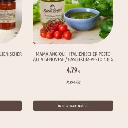
LIENISCHER
MAMA ANGIOLI - ITALIENISCHER PESTO
ALLA GENOVESE / BASILIKUM-PESTO 130G
4,79
€
icher
eller
36,85
€
/ 
kg
s
€.
IN DEN WARENKORB