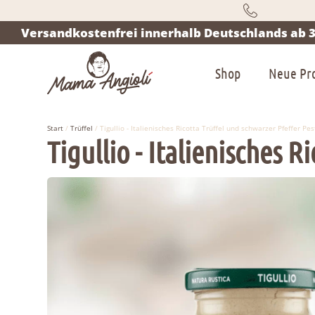
Versandkostenfrei innerhalb Deutschlands ab 3
Shop
Neue Pr
Start
/
Trüffel
/ Tigullio - Italienisches Ricotta Trüffel und schwarzer Pfeffer Pe
Tigullio - Italienisches 