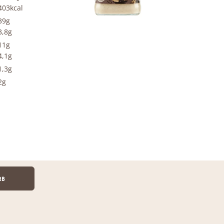
403kcal
39g
3,8g
11g
4,1g
1,3g
2g
RB