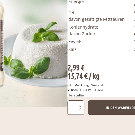
Energie
Fett
davon gesättigte Fettsäuren
Kohlenhydrate
davon Zucker
Eiweiß
Salz
2,99
€
15,74
€
/ 
kg
inkl. MwSt. zzgl.
Versand
VERSAND: 2-4 WERKTAGE
Hersteller:
Tigullio
IN DEN WARENKO
-
Italienisches
Ricotta
Trüffel
und