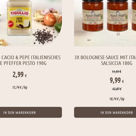
- CACIO & PEPE ITALIENISCHES
3X BOLOGNESE-SAUCE MIT ITA
E PFEFFER PESTO 190G
SALSICCIA 180G
11,97
€
2,99
€
Ursprüngl
Aktu
9,99
€
15,74
€
/ 
kg
12,87
€
Preis
Prei
10,74
€
/ 
kg
war:
ist:
IN DEN WARENKORB
IN DEN WARENKORB
11,97 €
9,99 