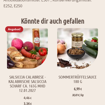
E252, E250
Könnte dir auch gefallen
Angebot!
SALSICCIA CALABRESE -
SOMMERTRÜFFELSAUCE
KALABRISCHE SALSICCIA
180 G
SCHARF CA. 165G MHD
6,99
€
12.01.2027
38,83
€
/ 
kg
4,46
€
Ursprünglicher
Aktueller
3,34
€