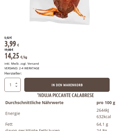
5,32
€
Ursprünglicher
Aktueller
3,99
€
Preis
Preis
19,00
€
14,25
€
/ 
kg
war:
ist:
inkl. MwSt. zzgl.
Versand
5,32 €
3,99 €.
VERSAND: 2-4 WERKTAGE
Hersteller:
Nduja
IN DEN WARENKORB
Calabrese
-
‘NDUJA PICCANTE CALABRESE
Kalabrische
Durchschnittliche Nährwerte
pro 100 g
Nduja
2644kJ
ca.
Energie
280g
632kcal
MHD
Fett
64,1 g
12.01.2027
davon gesättigte Fettsäuren
24,8g