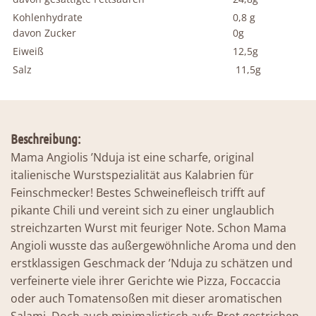
Menge
Kohlenhydrate
0,8 g
davon Zucker
0g
Eiweiß
12,5g
Salz
11,5g
Beschreibung:
Mama Angiolis ’Nduja ist eine scharfe, original
italienische Wurstspezialität aus Kalabrien für
Feinschmecker! Bestes Schweinefleisch trifft auf
pikante Chili und vereint sich zu einer unglaublich
streichzarten Wurst mit feuriger Note. Schon Mama
Angioli wusste das außergewöhnliche Aroma und den
erstklassigen Geschmack der ’Nduja zu schätzen und
verfeinerte viele ihrer Gerichte wie Pizza, Foccaccia
oder auch Tomatensoßen mit dieser aromatischen
Salami. Doch auch minimalistisch aufs Brot gestrichen,