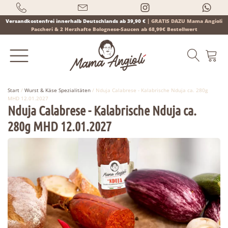
Versandkostenfrei innerhalb Deutschlands ab 39,90 €
|
GRATIS DAZU Mama Angioli
Paccheri & 2 Herzhafte Bolognese-Saucen ab 68,99€ Bestellwert
Start
/
Wurst & Käse Spezialitäten
/ Nduja Calabrese - Kalabrische Nduja ca. 280g
MHD 12.01.2027
Nduja Calabrese - Kalabrische Nduja ca.
Products
280g MHD 12.01.2027
search