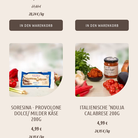
Preis
Preis
27,03
€
war:
ist:
20,24
€
/ 
kg
4,46 €
3,34 €.
IN DEN WARENKORB
IN DEN WARENKORB
SORESINA - PROVOLONE
ITALIENISCHE 'NDUJA
DOLCE/ MILDER KÄSE
CALABRESE 200G
200G
4,99
€
4,99
€
24,95
€
/ 
kg
24,95
€
/ 
kg