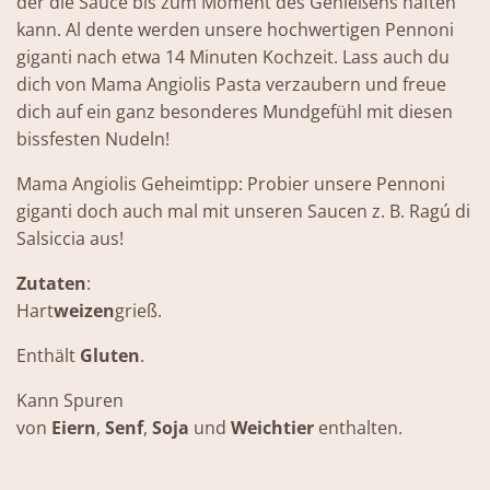
der die Sauce bis zum Moment des Genießens haften
kann. Al dente werden unsere hochwertigen Pennoni
giganti nach etwa 14 Minuten Kochzeit. Lass auch du
dich von Mama Angiolis Pasta verzaubern und freue
dich auf ein ganz besonderes Mundgefühl mit diesen
bissfesten Nudeln!
Mama Angiolis Geheimtipp:
Probier unsere Pennoni
giganti doch auch mal mit unseren Saucen z. B. Ragú di
Salsiccia aus!
Zutaten
:
Hart
weizen
grieß.
Enthält
Gluten
.
Kann Spuren
von
Eiern
,
Senf
,
Soja
und
Weichtier
enthalten.