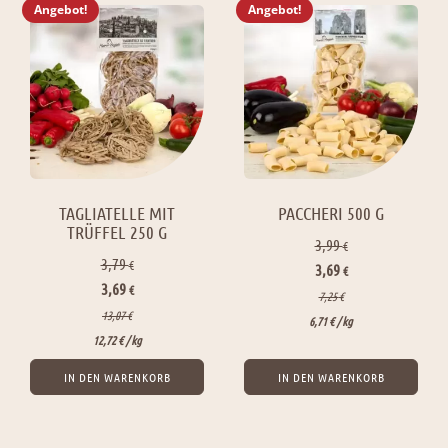
Angebot!
Angebot!
TAGLIATELLE MIT
PACCHERI 500 G
TRÜFFEL 250 G
3,99
€
3,79
€
Ursprünglicher
Aktueller
3,69
€
Ursprünglicher
Aktueller
3,69
€
Preis
Preis
7,25
€
Preis
Preis
13,07
€
war:
ist:
6,71
€
/ 
kg
war:
ist:
12,72
€
/ 
kg
3,99 €
3,69 €.
3,79 €
3,69 €.
IN DEN WARENKORB
IN DEN WARENKORB