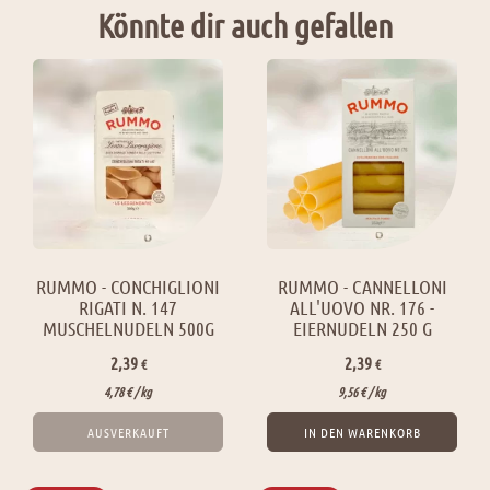
Könnte dir auch gefallen
RUMMO - CONCHIGLIONI
RUMMO - CANNELLONI
RIGATI N. 147
ALL'UOVO NR. 176 -
MUSCHELNUDELN 500G
EIERNUDELN 250 G
2,39
2,39
€
€
4,78
€
/ 
kg
9,56
€
/ 
kg
AUSVERKAUFT
IN DEN WARENKORB