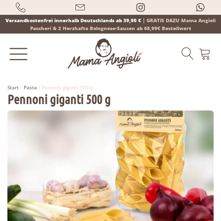
Versandkostenfrei innerhalb Deutschlands ab 39,90 €
|
GRATIS DAZU Mama Angioli
Paccheri & 2 Herzhafte Bolognese-Saucen ab 68,99€ Bestellwert
Start
/
Pasta
/ Pennoni giganti 500 g
Pennoni giganti 500 g
Products
search