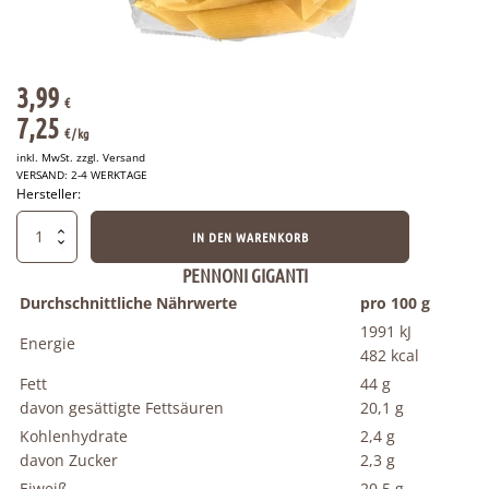
3,99
€
7,25
€
/ 
kg
inkl. MwSt. zzgl.
Versand
VERSAND: 2-4 WERKTAGE
Hersteller:
Pennoni
IN DEN WARENKORB
giganti
500
PENNONI GIGANTI
g
Durchschnittliche Nährwerte
pro 100 g
Menge
1991 kJ
Energie
482 kcal
Fett
44 g
davon gesättigte Fettsäuren
20,1 g
Kohlenhydrate
2,4 g
davon Zucker
2,3 g
Eiweiß
20,5 g