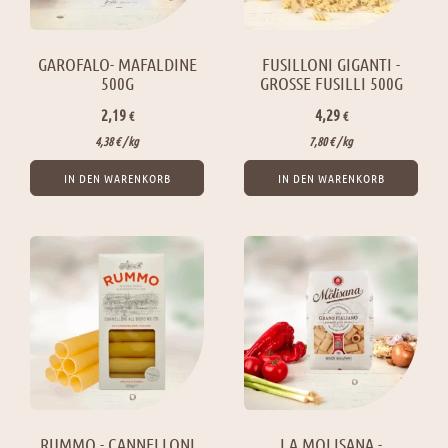
GAROFALO- MAFALDINE
FUSILLONI GIGANTI -
500G
GROSSE FUSILLI 500G
2,19
4,29
€
€
4,38
€
/ 
kg
7,80
€
/ 
kg
IN DEN WARENKORB
IN DEN WARENKORB
RUMMO - CANNELLONI
LA MOLISANA -