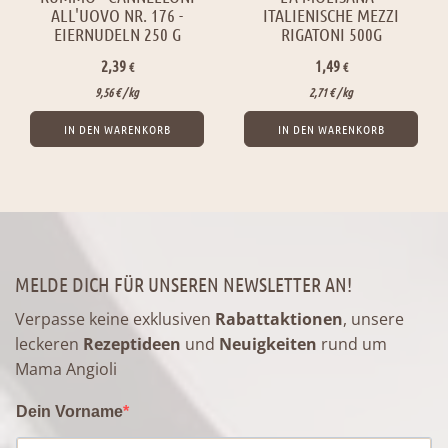
ALL'UOVO NR. 176 -
ITALIENISCHE MEZZI
EIERNUDELN 250 G
RIGATONI 500G
2,39
1,49
€
€
9,56
€
/ 
kg
2,71
€
/ 
kg
IN DEN WARENKORB
IN DEN WARENKORB
MELDE DICH FÜR UNSEREN NEWSLETTER AN!
Verpasse keine exklusiven
Rabattaktionen
, unsere
leckeren
Rezeptideen
und
Neuigkeiten
rund um
Mama Angioli
Dein Vorname