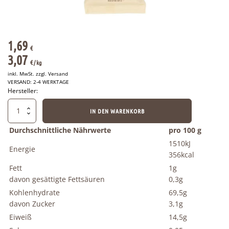
1,69
€
3,07
€
/ 
kg
inkl. MwSt. zzgl.
Versand
VERSAND: 2-4 WERKTAGE
Hersteller:
Rummo
IN DEN WARENKORB
-
Italienische
Durchschnittliche Nährwerte
pro 100 g
Bucatini
1510kJ
Nr.6
Energie
356kcal
500g
Menge
Fett
1g
davon gesättigte Fettsäuren
0,3g
Kohlenhydrate
69,5g
davon Zucker
3,1g
Eiweiß
14,5g