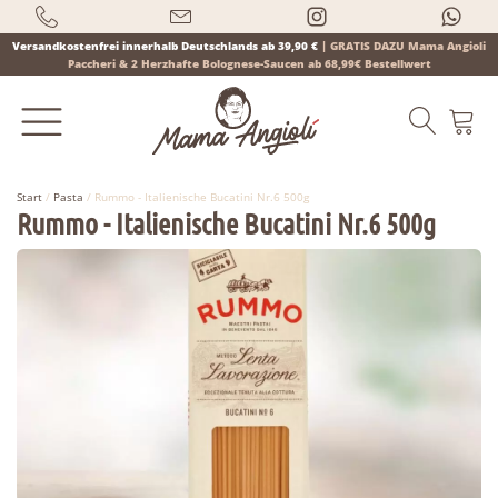
Versandkostenfrei innerhalb Deutschlands ab 39,90 €
|
GRATIS DAZU Mama Angioli
Paccheri & 2 Herzhafte Bolognese-Saucen ab 68,99€ Bestellwert
Start
/
Pasta
/ Rummo - Italienische Bucatini Nr.6 500g
Rummo - Italienische Bucatini Nr.6 500g
Products
search