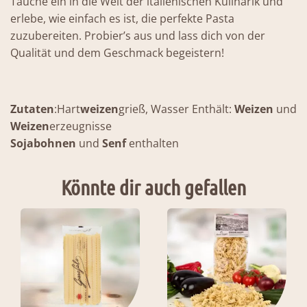
Tauche ein in die Welt der italienischen Kulinarik und
erlebe, wie einfach es ist, die perfekte Pasta
zuzubereiten. Probier’s aus und lass dich von der
Qualität und dem Geschmack begeistern!
Zutaten
:Hart
weizen
grieß, Wasser Enthält:
Weizen
und
Weizen
erzeugnisse
Sojabohnen
und
Senf
enthalten
Könnte dir auch gefallen