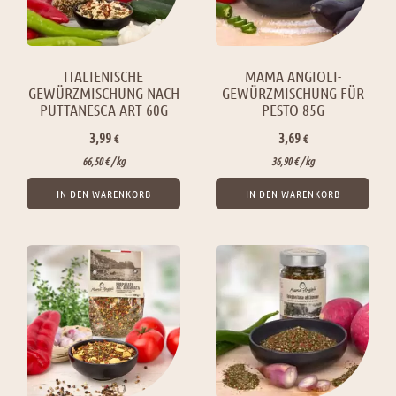
ITALIENISCHE
MAMA ANGIOLI-
GEWÜRZMISCHUNG NACH
GEWÜRZMISCHUNG FÜR
PUTTANESCA ART 60G
PESTO 85G
3,99
3,69
€
€
66,50
€
/ 
kg
36,90
€
/ 
kg
IN DEN WARENKORB
IN DEN WARENKORB