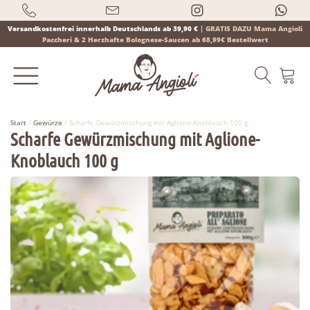
Versandkostenfrei innerhalb Deutschlands ab 39,90 €
|
GRATIS DAZU Mama Angioli
Paccheri & 2 Herzhafte Bolognese-Saucen ab 68,99€ Bestellwert
Start
/
Gewürze
/ Scharfe Gewürzmischung mit Aglione-Knoblauch 100 g
Scharfe Gewürzmischung mit Aglione-
Knoblauch 100 g
Products
search