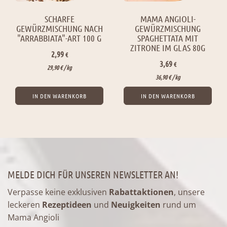
SCHARFE
MAMA ANGIOLI-
GEWÜRZMISCHUNG NACH
GEWÜRZMISCHUNG
"ARRABBIATA"-ART 100 G
SPAGHETTATA MIT
ZITRONE IM GLAS 80G
2,99
€
3,69
€
29,90
€
/ 
kg
36,90
€
/ 
kg
IN DEN WARENKORB
IN DEN WARENKORB
MELDE DICH FÜR UNSEREN NEWSLETTER AN!
Verpasse keine exklusiven
Rabattaktionen
, unsere
leckeren
Rezeptideen
und
Neuigkeiten
rund um
Mama Angioli