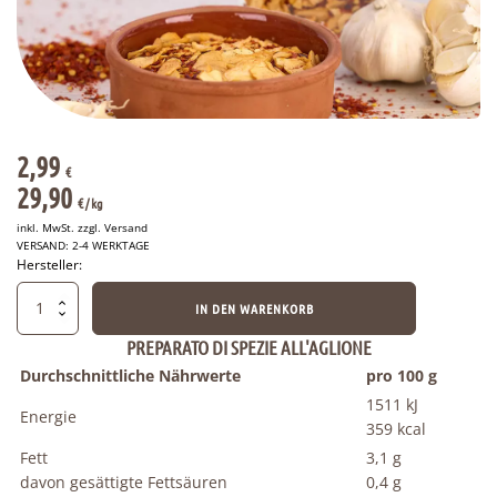
2,99
€
29,90
€
/ 
kg
inkl. MwSt. zzgl.
Versand
VERSAND: 2-4 WERKTAGE
Hersteller:
Scharfe
IN DEN WARENKORB
Gewürzmischung
mit
PREPARATO DI SPEZIE ALL'AGLIONE
Aglione-
Durchschnittliche Nährwerte
pro 100 g
Knoblauch
1511 kJ
100
Energie
g
359 kcal
Menge
Fett
3,1 g
davon gesättigte Fettsäuren
0,4 g