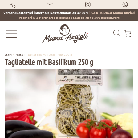
Versandkostenfrei innerhalb Deutschlands ab 39,90 €
|
GRATIS DAZU Mama Angioli
Paccheri & 2 Herzhafte Bolognese-Saucen ab 68,99€ Bestellwert
Start
/
Pasta
/ Tagliatelle mit Basilikum 250 g
Tagliatelle mit Basilikum 250 g
Products
search