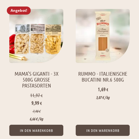
Angebot!
MAMA'S GIGANTI - 3X
RUMMO - ITALIENISCHE
500G GROSSE P
BUCATINI NR.6 500G
ASTASORTEN
1,69
€
11,97
€
3,07
€
/ 
kg
Ursprünglicher
Aktueller
9,99
€
Preis
Preis
7,98
€
war:
ist:
6,66
€
/ 
kg
11,97 €
9,99 €.
IN DEN WARENKORB
IN DEN WARENKORB