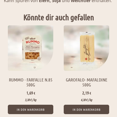
Kann Spuren von
Eiern, Soja
und
Weichtier
enthalten.
Könnte dir auch gefallen
RUMMO - FARFALLE N.85
GAROFALO- MAFALDINE
500G
500G
1,69
2,19
€
€
3,38
€
/ 
kg
4,38
€
/ 
kg
IN DEN WARENKORB
IN DEN WARENKORB