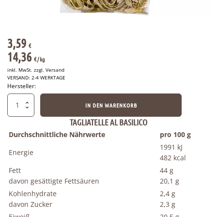
3,59
€
14,36
€
/ 
kg
inkl. MwSt. zzgl.
Versand
VERSAND: 2-4 WERKTAGE
Hersteller:
Tagliatelle
IN DEN WARENKORB
mit
Basilikum
TAGLIATELLE AL BASILICO
250
Durchschnittliche Nährwerte
pro 100 g
g
1991 kJ
Menge
Energie
482 kcal
Fett
44 g
davon gesättigte Fettsäuren
20,1 g
Kohlenhydrate
2,4 g
davon Zucker
2,3 g
Eiweiß
20,5 g