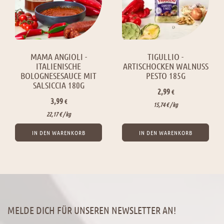
MAMA ANGIOLI -
TIGULLIO -
ITALIENISCHE
ARTISCHOCKEN WALNUSS
BOLOGNESESAUCE MIT
PESTO 185G
SALSICCIA 180G
2,99
€
3,99
€
15,74
€
/ 
kg
22,17
€
/ 
kg
IN DEN WARENKORB
IN DEN WARENKORB
MELDE DICH FÜR UNSEREN NEWSLETTER AN!