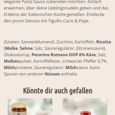
elegante Pasta Sauce zubereiten möchten. Einfach
erwärmen, über deine Lieblingsnudeln geben und das
Erlebnis der italienischen Küche genießen. Entdecke
den puren Genuss mit Tigullio Cacio & Pepe.
Zutaten: Sonnenblumenöl, Zucchini, Kartoffeln,
Ricotta
(
Molke
,
Sahne
, Salz, Säureregulator: Zitronensäure),
Glukosesirup,
Pecorino Romano DOP 6% Käse
, Salz,
Molken
pulver, Kartoffelfaser, schwarzer Pfeffer 0,7%,
Milch
proteine, Säureregulator:
Milch
säure. Kann
Spuren von anderen
Nüssen
enthalte
Könnte dir auch gefallen