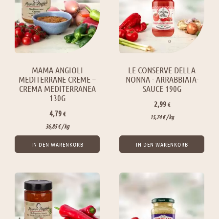
MAMA ANGIOLI
LE CONSERVE DELLA
MEDITERRANE CREME –
NONNA - ARRABBIATA-
CREMA MEDITERRANEA
SAUCE 190G
130G
2,99
€
4,79
€
15,74
€
/ 
kg
36,85
€
/ 
kg
IN DEN WARENKORB
IN DEN WARENKORB