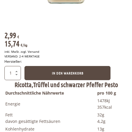
2,99
€
15,74
€
/ 
kg
inkl. MwSt. zzgl.
Versand
VERSAND: 2-4 WERKTAGE
Hersteller:
Tigullio
IN DEN WARENKORB
-
Cacio
Ricotta,Trüffel und schwarzer Pfeffer Pesto
&
Durchschnittliche Nährwerte
pro 100 g
Pepe
Italienisches
1478kJ
Energie
Käse
357kcal
Pfeffer
Fett
32g
Pesto
davon gesättigte Fettsäuren
4,2g
190g
Menge
Kohlenhydrate
13g