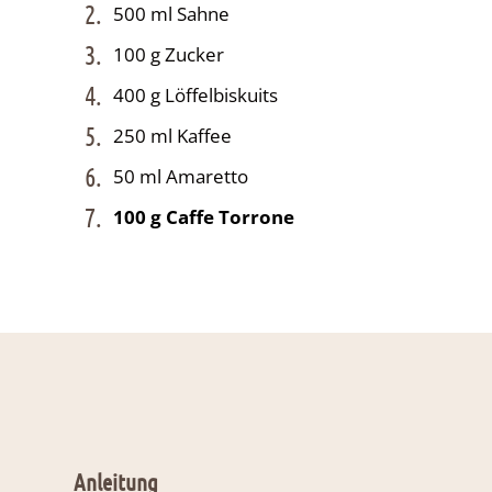
2.
500 ml Sahne
3.
100 g Zucker
4.
400 g Löffelbiskuits
5.
250 ml Kaffee
6.
50 ml Amaretto
7.
100 g Caffe Torrone
Anleitung