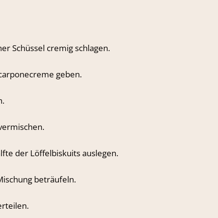
ner Schüssel cremig schlagen.
scarponecreme geben.
n.
 vermischen.
lfte der Löffelbiskuits auslegen.
Mischung beträufeln.
rteilen.