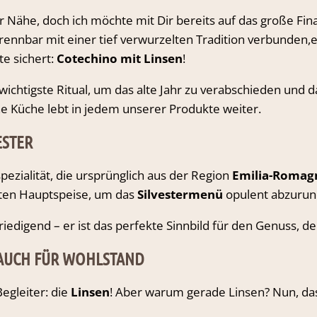
r Nähe, doch ich möchte mit Dir bereits auf das große Fina
ntrennbar mit einer tief verwurzelten Tradition verbunde
e sichert:
Cotechino mit Linsen
!
as wichtigste Ritual, um das alte Jahr zu verabschieden un
he Küche lebt in jedem unserer Produkte weiter.
ESTER
pezialität, die ursprünglich aus der Region
Emilia-Romag
ten Hauptspeise, um das
Silvestermenü
opulent abzurun
riedigend – er ist das perfekte Sinnbild für den Genuss, d
BRAUCH FÜR WOHLSTAND
egleiter: die
Linsen
! Aber warum gerade Linsen? Nun, das