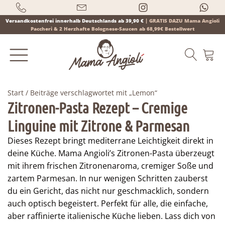
Versandkostenfrei innerhalb Deutschlands ab 39,90 €
|
GRATIS DAZU Mama Angioli
Paccheri & 2 Herzhafte Bolognese-Saucen ab 68,99€ Bestellwert
Start
/ Beiträge verschlagwortet mit „Lemon“
Zitronen-Pasta Rezept – Cremige
Products
Linguine mit Zitrone & Parmesan
search
Dieses Rezept bringt mediterrane Leichtigkeit direkt in
deine Küche. Mama Angioli’s Zitronen-Pasta überzeugt
mit ihrem frischen Zitronenaroma, cremiger Soße und
zartem Parmesan. In nur wenigen Schritten zauberst
du ein Gericht, das nicht nur geschmacklich, sondern
auch optisch begeistert. Perfekt für alle, die einfache,
aber raffinierte italienische Küche lieben. Lass dich von