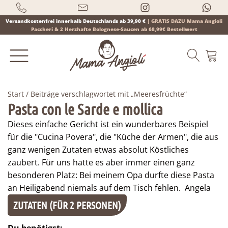
Versandkostenfrei innerhalb Deutschlands ab 39,90 €
|
GRATIS DAZU Mama Angioli
Paccheri & 2 Herzhafte Bolognese-Saucen ab 68,99€ Bestellwert
Start
/ Beiträge verschlagwortet mit „Meeresfrüchte“
Pasta con le Sarde e mollica
Products
Dieses einfache Gericht ist ein wunderbares Beispiel
search
für die "
Cucina Povera
", die "Küche der Armen", die aus
ganz wenigen Zutaten etwas absolut Köstliches
zaubert. Für uns hatte es aber immer einen ganz
besonderen Platz: Bei meinem Opa durfte diese Pasta
an Heiligabend niemals auf dem Tisch fehlen.
Angela
ZUTATEN (FÜR 2 PERSONEN)
Du benötigst: