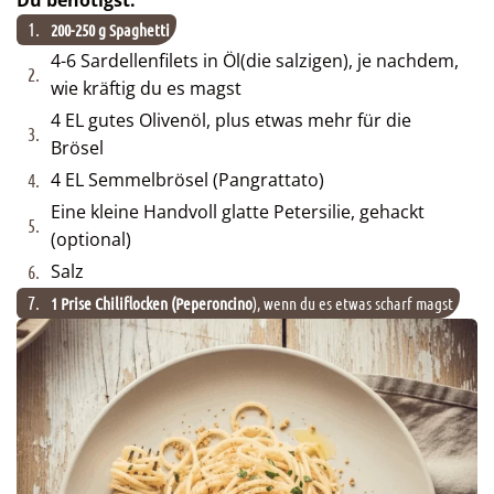
1.
200-250 g Spaghetti
4-6 Sardellenfilets in Öl(die salzigen), je nachdem,
2.
wie kräftig du es magst
4 EL gutes Olivenöl, plus etwas mehr für die
3.
Brösel
4 EL Semmelbrösel (Pangrattato)
4.
Eine kleine Handvoll glatte Petersilie, gehackt
5.
(optional)
Salz
6.
7.
1 Prise Chiliflocken (Peperoncino
), wenn du es etwas scharf magst