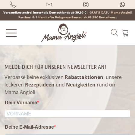
Versandkostenfrei innerhalb Deutschlands ab 39,90 €
|
GRATIS DAZU Mama Angioli
Paccheri & 2 Herzhafte Bolognese-Saucen ab 68,99€ Bestellwert
MELDE DICH FÜR UNSEREN NEWSLETTER AN!
Products
Verpasse keine exklusiven
Rabattaktionen
, unsere
search
leckeren
Rezeptideen
und
Neuigkeiten
rund um
Mama Angioli
Dein Vorname
Deine E-Mail-Adresse