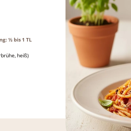
g: ½ bis 1 TL
brühe, heiß)