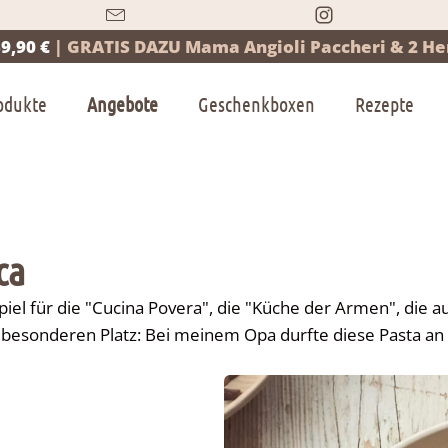
9,90 €
|
GRATIS DAZU Mama Angioli Paccheri & 2 Her
odukte
Angebote
Geschenkboxen
Rezepte
ca
iel für die "
Cucina Povera
", die "Küche der Armen", die a
 besonderen Platz: Bei meinem Opa durfte diese Pasta an