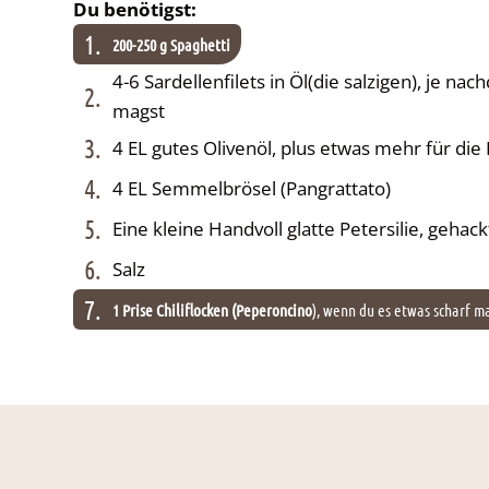
Du benötigst:
1.
200-250 g Spaghetti
4-6 Sardellenfilets in Öl(die salzigen), je nac
2.
magst
3.
4 EL gutes Olivenöl, plus etwas mehr für die
4.
4 EL Semmelbrösel (Pangrattato)
5.
Eine kleine Handvoll glatte Petersilie, gehack
6.
Salz
7.
1 Prise Chiliflocken (Peperoncino
), wenn du es etwas scharf m