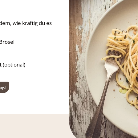
hdem, wie kräftig du es
 Brösel
t (optional)
agst