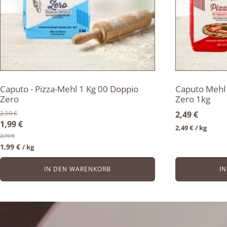
Caputo - Pizza-Mehl 1 Kg 00 Doppio
Caputo Mehl 
Zero
Zero 1kg
2,19
€
2,49
€
Ursprünglicher
Aktueller
1,99
€
2,49
€
/ 
kg
Preis
Preis
2,19
€
1,99
€
/ 
kg
war:
ist:
2,19 €
1,99 €.
IN DEN WARENKORB
I