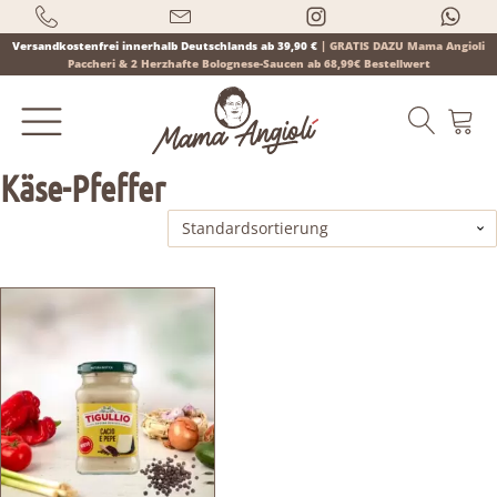
Versandkostenfrei innerhalb Deutschlands ab 39,90 €
|
GRATIS DAZU Mama Angioli
Paccheri & 2 Herzhafte Bolognese-Saucen ab 68,99€ Bestellwert
Käse-Pfeffer
Products
search