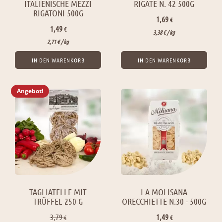
ITALIENISCHE MEZZI
RIGATE N. 42 500G
RIGATONI 500G
1,69
€
1,49
€
3,38
€
/ 
kg
2,71
€
/ 
kg
IN DEN WARENKORB
IN DEN WARENKORB
Angebot!
TAGLIATELLE MIT
LA MOLISANA
TRÜFFEL 250 G
ORECCHIETTE N.30 - 500G
3,79
1,49
€
€