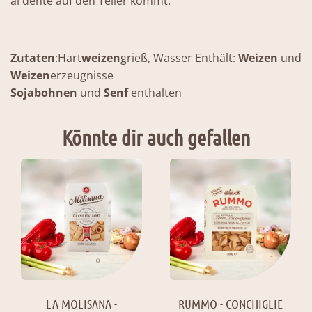
al dente auf den Teller kommt.
Zutaten
:Hart
weizen
grieß, Wasser Enthält:
Weizen
und
Weizen
erzeugnisse
Sojabohnen
und
Senf
enthalten
Könnte dir auch gefallen
LA MOLISANA -
RUMMO - CONCHIGLIE