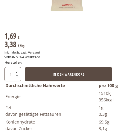
1,69
€
3,38
€
/ 
kg
inkl. MwSt. zzgl.
Versand
VERSAND: 2-4 WERKTAGE
Hersteller:
Rummo
IN DEN WARENKORB
-
Italienische
Durchschnittliche Nährwerte
pro 100 g
Spaghetti
1510kJ
Alla
Energie
356kcal
Chitarra
N.104
Fett
1g
500g
davon gesättigte Fettsäuren
0,3g
Menge
Kohlenhydrate
69,5g
davon Zucker
3,1g