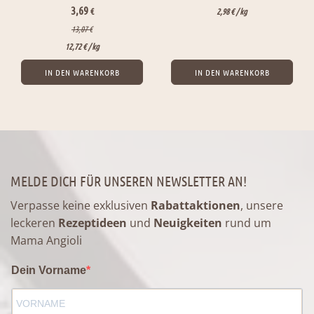
Ursprünglicher
Aktueller
3,69
€
2,98
€
/ 
kg
Preis
Preis
13,07
€
war:
ist:
12,72
€
/ 
kg
3,79 €
3,69 €.
IN DEN WARENKORB
IN DEN WARENKORB
MELDE DICH FÜR UNSEREN NEWSLETTER AN!
Verpasse keine exklusiven
Rabattaktionen
, unsere
leckeren
Rezeptideen
und
Neuigkeiten
rund um
Mama Angioli
Dein Vorname